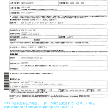
※OCN会員登録証の場合、一番下の欄に記載されています。引用元：
https://support.ntt.com/ocn/support/pid2990021013