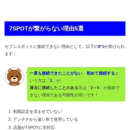
7SPOTが繋がらない理由5選
セブンスポットに接続できない理由として、以下の
5つ
が挙げられ
ます：
一度も接続できたことがない
、
初めて接続する
と
いう方は「
1
」が、
過去に接続したことのある
方は「
2～5
」が接続で
きない理由である可能性が高いです！
初期設定を済ませていない
アンテナから遠い所で使用している
店舗が7SPOTに非対応